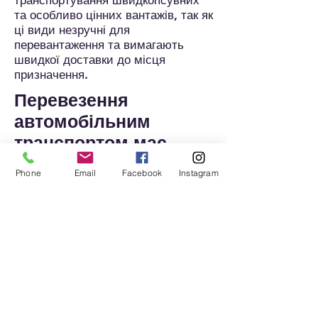
транспортування швидкопсувних
та особливо цінних вантажів, так як
ці види незручні для
перевантаження та вимагають
швидкої доставки до місця
призначення.
Перевезення
автомобільним
транспортом має
низку переваг у
Phone
Email
Facebook
Instagram
порівнянні з іншими
видами
надійний та оперативний
спосіб
доставки;
вантажоперевезення вантажу
у будь-який зручний час та
місце;