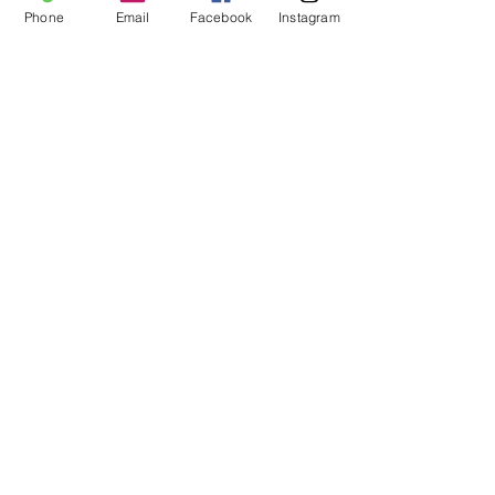
Phone
Email
Facebook
Instagram
Телефон
Эл. почта
Название компании
Вид Услуги
Текст сообщения
Отправить