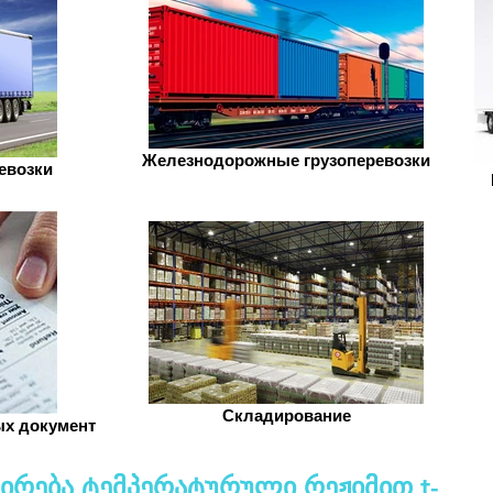
Железнодорожные грузоперевозки
евозки
Складирование
х документ
რება ტემპერატურული რეჟიმით t-